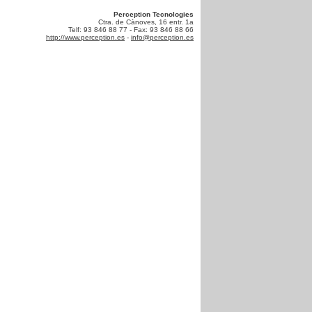
Perception Tecnologies
Ctra. de Cànoves, 16 entr. 1a
Telf: 93 846 88 77 - Fax: 93 846 88 66
http://www.perception.es
-
info@perception.es